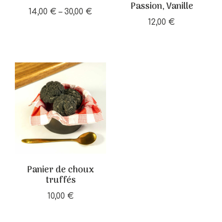
Passion, Vanille
14,00
€
–
30,00
€
12,00
€
Panier de choux
truffés
10,00
€